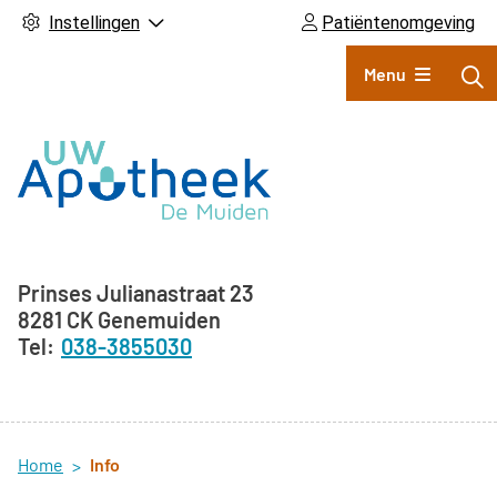
Instellingen
Patiëntenomgeving
Hoofdmenu
Menu
Adresgegevens
Prinses Julianastraat
23
8281 CK
Genemuiden
038-3855030
Home
Info