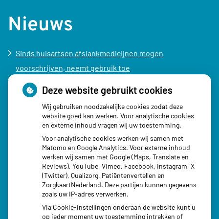
Nieuws
Sinds huisartsen afslankmedicijnen mogen
voorschrijven, neemt gebruik toe
Schurft sinds corona geen vergeten ziekte meer: aantal
Deze website gebruikt cookies
uitbraken fors gestegen
Wij gebruiken noodzakelijke cookies zodat deze
Stoppen met afslankmedicijnen betekent zonder
website goed kan werken. Voor analytische cookies
en externe inhoud vragen wij uw toestemming.
leefstijlaanpassingen weer gewichtstoename
Voor analytische cookies werken wij samen met
Kookadvies drinkwater in provincie Utrecht vanwege
Matomo en Google Analytics. Voor externe inhoud
besmetting
werken wij samen met Google (Maps, Translate en
Reviews), YouTube, Vimeo, Facebook, Instagram, X
Terugroepactie babyvoeding Nestlé: bacterie kan baby’s
(Twitter), Qualizorg, Patiëntenvertellen en
ziek maken
ZorgkaartNederland. Deze partijen kunnen gegevens
zoals uw IP-adres verwerken.
Via Cookie-instellingen onderaan de website kunt u
op ieder moment uw toestemming intrekken of