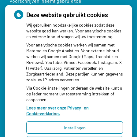
voorschrijven, neemt gebruik toe
Schurft sinds corona geen vergeten ziekte meer: aantal
Deze website gebruikt cookies
uitbraken fors gestegen
Wij gebruiken noodzakelijke cookies zodat deze
Stoppen met afslankmedicijnen betekent zonder
website goed kan werken. Voor analytische cookies
en externe inhoud vragen wij uw toestemming.
leefstijlaanpassingen weer gewichtstoename
Voor analytische cookies werken wij samen met
Kookadvies drinkwater in provincie Utrecht vanwege
Matomo en Google Analytics. Voor externe inhoud
besmetting
werken wij samen met Google (Maps, Translate en
Reviews), YouTube, Vimeo, Facebook, Instagram, X
Terugroepactie babyvoeding Nestlé: bacterie kan baby’s
(Twitter), Qualizorg, Patiëntenvertellen en
ziek maken
ZorgkaartNederland. Deze partijen kunnen gegevens
zoals uw IP-adres verwerken.
Via Cookie-instellingen onderaan de website kunt u
op ieder moment uw toestemming intrekken of
aanpassen.
Lees meer over onze Privacy- en
Cookieverklaring.
Instellingen
Uw Zorg Online
|
Beheer