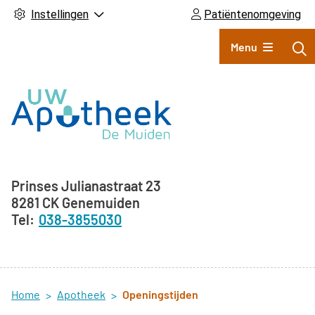
Instellingen
Patiëntenomgeving
Hoofdmenu
Menu
Adresgegevens
Prinses Julianastraat
23
8281 CK
Genemuiden
038-3855030
Home
Apotheek
Openingstijden