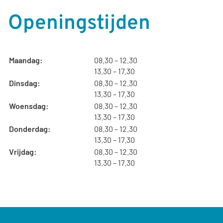
Openingstijden
tot
Maandag:
08.30
– 12.30
tot
13.30
– 17.30
tot
Dinsdag:
08.30
– 12.30
tot
13.30
– 17.30
tot
Woensdag:
08.30
– 12.30
tot
13.30
– 17.30
tot
Donderdag:
08.30
– 12.30
tot
13.30
– 17.30
tot
Vrijdag:
08.30
– 12.30
tot
13.30
– 17.30