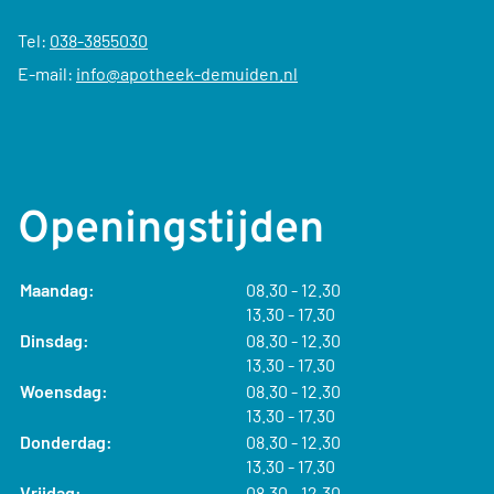
Tel:
038-3855030
E-mail:
info@apotheek-demuiden.nl
Openingstijden
tot
Maandag:
08.30
- 12.30
tot
13.30
- 17.30
tot
Dinsdag:
08.30
- 12.30
tot
13.30
- 17.30
tot
Woensdag:
08.30
- 12.30
tot
13.30
- 17.30
tot
Donderdag:
08.30
- 12.30
tot
13.30
- 17.30
tot
Vrijdag:
08.30
- 12.30