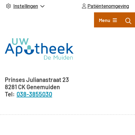
Instellingen
Patiëntenomgeving
Hoofdmenu
Menu
Adresgegevens
Prinses Julianastraat
23
8281 CK
Genemuiden
038-3855030