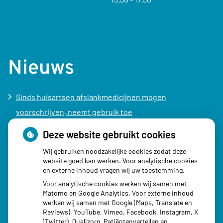
Nieuws
Sinds huisartsen afslankmedicijnen mogen
voorschrijven, neemt gebruik toe
Schurft sinds corona geen vergeten ziekte meer: aantal
Deze website gebruikt cookies
uitbraken fors gestegen
Wij gebruiken noodzakelijke cookies zodat deze
Stoppen met afslankmedicijnen betekent zonder
website goed kan werken. Voor analytische cookies
en externe inhoud vragen wij uw toestemming.
leefstijlaanpassingen weer gewichtstoename
Voor analytische cookies werken wij samen met
Kookadvies drinkwater in provincie Utrecht vanwege
Matomo en Google Analytics. Voor externe inhoud
besmetting
werken wij samen met Google (Maps, Translate en
Reviews), YouTube, Vimeo, Facebook, Instagram, X
Terugroepactie babyvoeding Nestlé: bacterie kan baby’s
(Twitter), Qualizorg, Patiëntenvertellen en