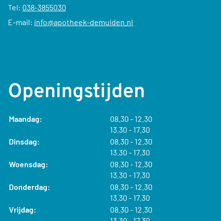
Tel:
038-3855030
E-mail:
info@apotheek-demuiden.nl
Openingstijden
tot
Maandag:
08.30
- 12.30
tot
13.30
- 17.30
tot
Dinsdag:
08.30
- 12.30
tot
13.30
- 17.30
tot
Woensdag:
08.30
- 12.30
tot
13.30
- 17.30
tot
Donderdag:
08.30
- 12.30
tot
13.30
- 17.30
tot
Vrijdag:
08.30
- 12.30
tot
13.30
- 17.30