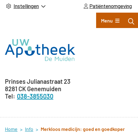
Instellingen
Patiëntenomgeving
Hoofdmenu
Menu
Adresgegevens
Prinses Julianastraat
23
8281 CK
Genemuiden
038-3855030
Home
Info
Merkloos medicijn: goed en goedkoper