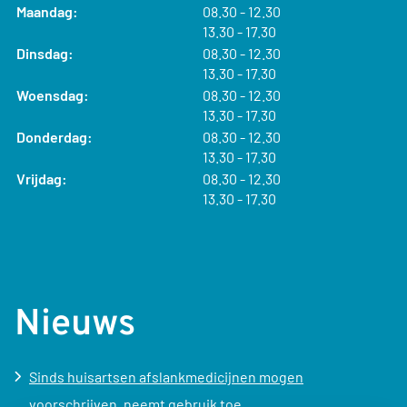
tot
Maandag:
08.30
- 12.30
tot
13.30
- 17.30
tot
Dinsdag:
08.30
- 12.30
tot
13.30
- 17.30
tot
Woensdag:
08.30
- 12.30
tot
13.30
- 17.30
tot
Donderdag:
08.30
- 12.30
tot
13.30
- 17.30
tot
Vrijdag:
08.30
- 12.30
tot
13.30
- 17.30
Nieuws
Sinds huisartsen afslankmedicijnen mogen
voorschrijven, neemt gebruik toe