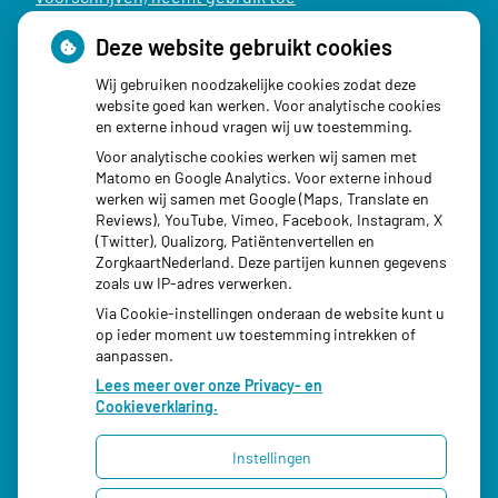
Schurft sinds corona geen vergeten ziekte meer: aantal
Deze website gebruikt cookies
uitbraken fors gestegen
Wij gebruiken noodzakelijke cookies zodat deze
Stoppen met afslankmedicijnen betekent zonder
website goed kan werken. Voor analytische cookies
en externe inhoud vragen wij uw toestemming.
leefstijlaanpassingen weer gewichtstoename
Voor analytische cookies werken wij samen met
Kookadvies drinkwater in provincie Utrecht vanwege
Matomo en Google Analytics. Voor externe inhoud
besmetting
werken wij samen met Google (Maps, Translate en
Reviews), YouTube, Vimeo, Facebook, Instagram, X
Terugroepactie babyvoeding Nestlé: bacterie kan baby’s
(Twitter), Qualizorg, Patiëntenvertellen en
ZorgkaartNederland. Deze partijen kunnen gegevens
ziek maken
zoals uw IP-adres verwerken.
Via Cookie-instellingen onderaan de website kunt u
op ieder moment uw toestemming intrekken of
aanpassen.
Lees meer over onze Privacy- en
Cookieverklaring.
Instellingen
Uw Zorg Online
|
Beheer