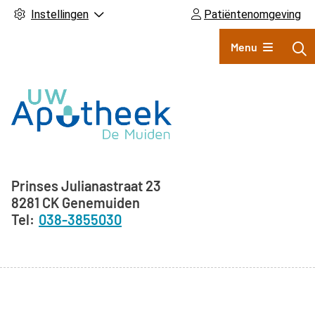
Instellingen
Patiëntenomgeving
Hoofdmenu
Menu
Adresgegevens
Prinses Julianastraat
23
8281 CK
Genemuiden
038-3855030