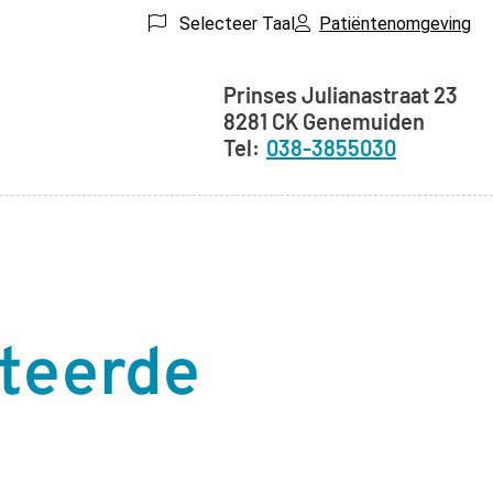
Selecteer Taal
Patiëntenomgeving
Adresgegevens
Prinses Julianastraat
23
8281 CK
Genemuiden
038-3855030
ateerde