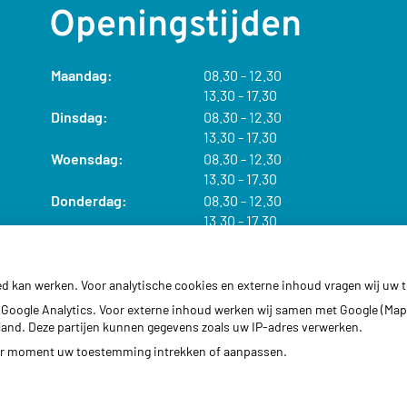
Openingstijden
t
Maandag:
08.30
- 12.30
t
o
13.30
- 17.30
o
t
t
Dinsdag:
08.30
- 12.30
t
t
o
13.30
- 17.30
o
t
t
Woensdag:
08.30
- 12.30
t
t
o
13.30
- 17.30
o
t
t
Donderdag:
08.30
- 12.30
t
t
o
13.30
- 17.30
o
t
t
Vrijdag:
08.30
- 12.30
t
t
o
13.30
- 17.30
o
t
ed kan werken. Voor analytische cookies en externe inhoud vragen wij uw
t
Google Analytics. Voor externe inhoud werken wij samen met Google (Map
erland. Deze partijen kunnen gegevens zoals uw IP-adres verwerken.
der moment uw toestemming intrekken of aanpassen.