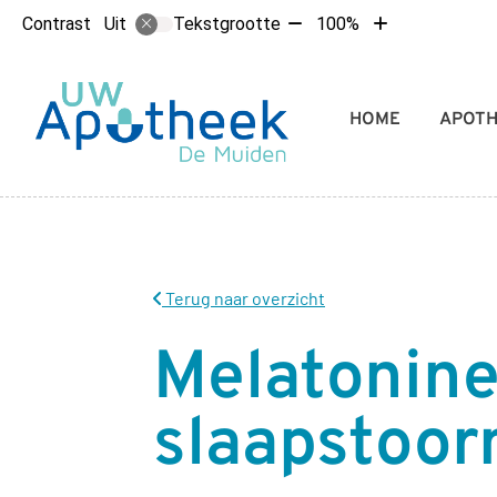
Tekst
Tekst
Contrast
Tekstgrootte
100%
Uit
verkleinen
vergroten
met
met
10%
10%
Hoofdmenu
HOME
APOT
Terug naar overzicht
Melatonine
slaapstoor