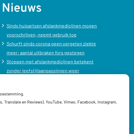
Nieuws
Sinds huisartsen afslankmedicijnen mogen
voorschrijven, neemt gebruik toe
Schurft sinds corona geen vergeten ziekte
meer: aantal uitbraken fors gestegen
Stoppen met afslankmedicijnen betekent
zonder leefstijlaanpassingen weer
gewichtstoename
Kookadvies drinkwater in provincie Utrecht
 toestemming.
vanwege besmetting
s, Translate en Reviews), YouTube, Vimeo, Facebook, Instagram,
Terugroepactie babyvoeding Nestlé: bacterie
kan baby’s ziek maken