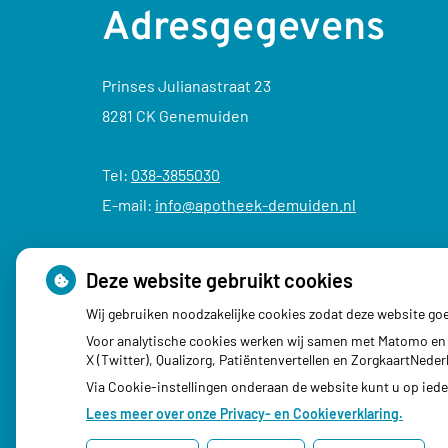
Adresgegevens
Prinses Julianastraat 23
8281 CK Genemuiden
Tel:
038-3855030
E-mail:
info@apotheek-demuiden.nl
Deze website gebruikt cookies
Wij gebruiken noodzakelijke cookies zodat deze website go
Voor analytische cookies werken wij samen met Matomo en 
X (Twitter), Qualizorg, Patiëntenvertellen en ZorgkaartNed
Via Cookie-instellingen onderaan de website kunt u op ie
Lees meer over onze Privacy- en Cookieverklaring.