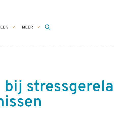
HEEK
MEER
Apotheek
Meer
submenu
submenu
 bij stressgerel
nissen